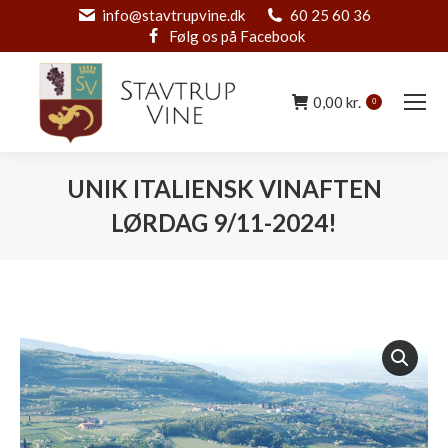
info@stavtrupvine.dk
60 25 60 36
Følg os på Facebook
0,00
kr.
0
UNIK ITALIENSK VINAFTEN
LØRDAG 9/11-2024!
You are here: