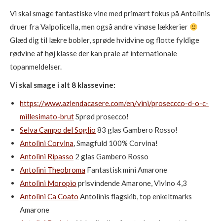
Vi skal smage fantastiske vine med primært fokus på Antolinis
druer fra Valpolicella, men også andre vinøse lækkerier
Glæd dig til lækre bobler, sprøde hvidvine og flotte fyldige
rødvine af høj klasse der kan prale af internationale
topanmeldelser.
Vi skal smage i alt 8 klassevine:
https://www.aziendacasere.com/en/vini/proseccco-d-o-c-
millesimato-brut
Sprød prosecco!
Selva Campo del Soglio
83 glas Gambero Rosso!
Antolini Corvina
, Smagfuld 100% Corvina!
Antolini Ripasso
2 glas Gambero Rosso
Antolini Theobroma
Fantastisk mini Amarone
Antolini Moropio
prisvindende Amarone, Vivino 4,3
Antolini Ca Coato
Antolinis flagskib, top enkeltmarks
Amarone