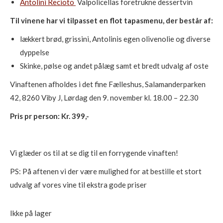
Antolini Recioto
Valpolicellas foretrukne dessertvin
Til vinene har vi tilpasset en flot tapasmenu, der består af:
lækkert brød, grissini, Antolinis egen olivenolie og diverse
dyppelse
Skinke, pølse og andet pålæg samt et bredt udvalg af oste
Vinaftenen afholdes i det fine Fælleshus, Salamanderparken
42, 8260 Viby J, Lørdag den 9. november kl. 18.00 – 22.30
Pris pr person: Kr. 399,-
Vi glæder os til at se dig til en forrygende vinaften!
PS: På aftenen vi der være mulighed for at bestille et stort
udvalg af vores vine til ekstra gode priser
Ikke på lager