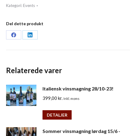
Kategori:
Events
Del dette produkt
Share
Share
on
on
Facebook
LinkedIn
Relaterede varer
Italiensk vinsmagning 28/10-23!
399,00
kr.
Inkl. moms
DETALJER
Sommer vinsmagning lørdag 15/6 -