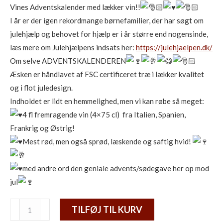
Vines Adventskalender med lækker vin!!
I år er der igen rekordmange børnefamilier, der har søgt om
julehjælp og behovet for hjælp er i år større end nogensinde,
læs mere om Julehjælpens indsats her:
https://julehjaelpen.dk/
Om selve ADVENTSKALENDEREN
Æsken er håndlavet af FSC certificeret træ i lækker kvalitet
og i flot juledesign.
Indholdet er lidt en hemmelighed, men vi kan røbe så meget:
4 fl fremragende vin (4×75 cl) fra Italien, Spanien,
Frankrig og Østrig!
Mest rød, men også sprød, læskende og saftig hvid!
med andre ord den geniale advents/sødegave her op mod
jul
Vin
TILFØJ TIL KURV
adventskalender