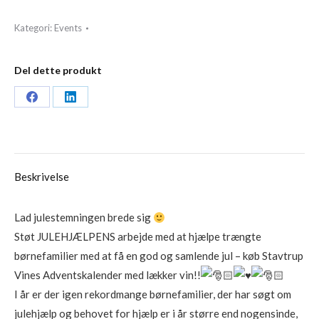
antal
Kategori:
Events
Del dette produkt
Share
Share
on
on
Facebook
LinkedIn
Beskrivelse
Lad julestemningen brede sig
Støt JULEHJÆLPENS arbejde med at hjælpe trængte
børnefamilier med at få en god og samlende jul – køb Stavtrup
Vines Adventskalender med lækker vin!!
I år er der igen rekordmange børnefamilier, der har søgt om
julehjælp og behovet for hjælp er i år større end nogensinde,