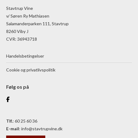
Stavtrup Vine
v/ Søren Ry Mathiasen
Salamanderparken 111, Stavtrup
8260 Viby J
CVR: 36943718
Handelsbetingelser
Cookie og privatlivspolitik
Følg os på
Tlf.
: 60 25 60 36
E-mail
:
info@stavtrupvine.dk