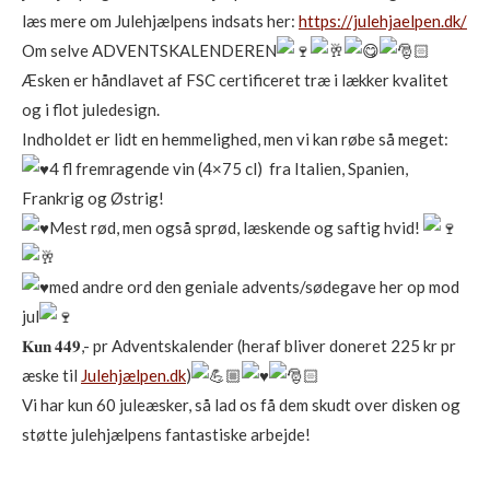
læs mere om Julehjælpens indsats her:
https://julehjaelpen.dk/
Om selve ADVENTSKALENDEREN
Æsken er håndlavet af FSC certificeret træ i lækker kvalitet
og i flot juledesign.
Indholdet er lidt en hemmelighed, men vi kan røbe så meget:
4 fl fremragende vin (4×75 cl) fra Italien, Spanien,
Frankrig og Østrig!
Mest rød, men også sprød, læskende og saftig hvid!
med andre ord den geniale advents/sødegave her op mod
jul
𝐊𝐮𝐧 𝟒𝟒𝟗,- pr Adventskalender (heraf bliver doneret 225 kr pr
æske til
Julehjælpen.dk
)
Vi har kun 60 juleæsker, så lad os få dem skudt over disken og
støtte julehjælpens fantastiske arbejde!