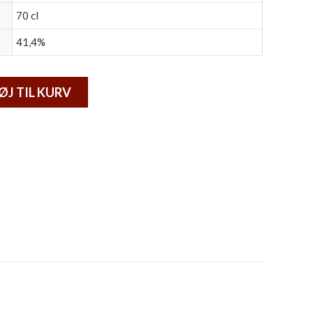
70 cl
41,4%
ØJ TIL KURV