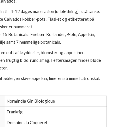
Calvados.
n til: 4-12 dages maceration (udblødning) i ståltanke.
ste Calvados kobber-pots. Flasket og etiketteret på
flasker er nummeret.
 15 Botanicals: Enebær, Koriander, Æble, Appelsin,
Lilje samt 7 hemmelige botanicals.
 en duft af krydderier, blomster og appelsiner.
 en frugtig blød, rund smag. I eftersmagen findes bløde
ter.
f æbler, en skive appelsin, lime, en strimmel citronskal.
Normindia Gin Biologique
Frankrig
Domaine du Coquerel