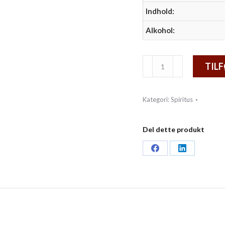
Indhold:
Alkohol:
GT
TILF
sæt
med
Kategori:
Spiritus
Normindia
øko
gin
Del dette produkt
antal
Share
Share
on
on
Facebook
LinkedIn