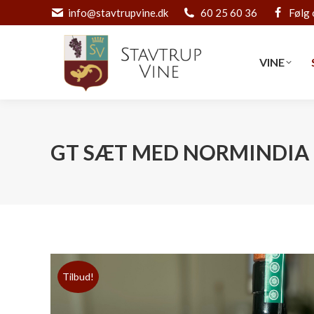
info@stavtrupvine.dk
60 25 60 36
Følg 
VINE
VINE
GT SÆT MED NORMINDIA
Tilbud!