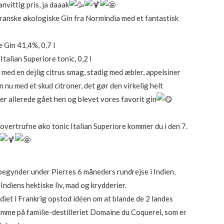
 til vanvittig pris, ja daaak
er:
 franske økologiske Gin fra Normindia med et fantastisk
r..
325,00 kr..
 Gin 41,4%, 0,7 l
Italian Superiore tonic, 0,2 l
 med en dejlig citrus smag, stadig med æbler, appelsiner
n nu med et skud citroner, det gør den virkelig helt
er allerede gået hen og blevet vores favorit gin
ertrufne øko tonic Italian Superiore kommer du i den 7.
begynder under Pierres 6 måneders rundrejse i Indien,
 Indiens hektiske liv, mad og krydderier.
diet i Frankrig opstod idéen om at blande de 2 landes
emme på familie-destilleriet Domaine du Coquerel, som er