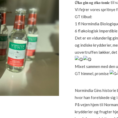
Ø𝐤𝐨 𝐠𝐢𝐧 𝐨𝐠 ø𝐤𝐨 𝐭𝐨𝐧𝐢𝐜
var:
Vi fejrer vores spritnye
460,00 k
GT tilbud:
1 fl Normindia Biologique
6 fl økologisk Imperdible 
Det er en vidunderlig gin
og indiske krydderier, me
uovertruffen lækker, det 
Mixet sammen med den uov
GT himmel, promise
Normindia Gins historie 
hvor han forelskede sig i
På vejen hjem til Norman
krydderier og frugter hj