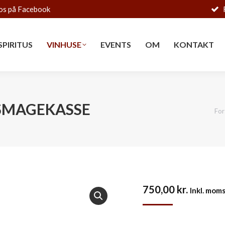
os på Facebook
SPIRITUS
VINHUSE
EVENTS
OM
KONTAKT
SPIRITUS
VINHUSE
EVENTS
OM
KONTAKT
 SMAGEKASSE
You
For
750,00
kr.
Inkl. mom