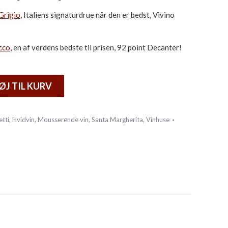
Grigio
, Italiens signaturdrue når den er bedst, Vivino
cco
, en af verdens bedste til prisen, 92 point Decanter!
ØJ TIL KURV
etti
,
Hvidvin
,
Mousserende vin
,
Santa Margherita
,
Vinhuse