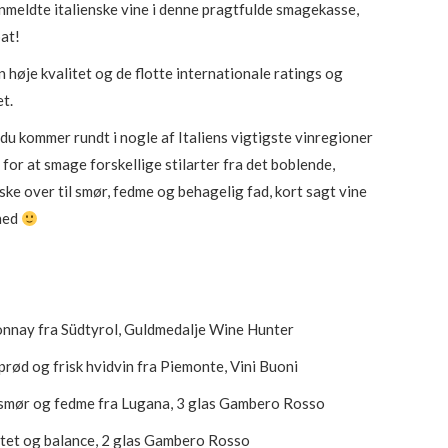
meldte italienske vine i denne pragtfulde smagekasse,
at!
en høje kvalitet og de flotte internationale ratings og
t.
du kommer rundt i nogle af Italiens vigtigste vinregioner
for at smage forskellige stilarter fra det boblende,
ske over til smør, fedme og behagelig fad, kort sagt vine
ghed
onnay fra Südtyrol, Guldmedalje Wine Hunter
Sprød og frisk hvidvin fra Piemonte, Vini Buoni
 smør og fedme fra Lugana, 3 glas Gambero Rosso
itet og balance, 2 glas Gambero Rosso