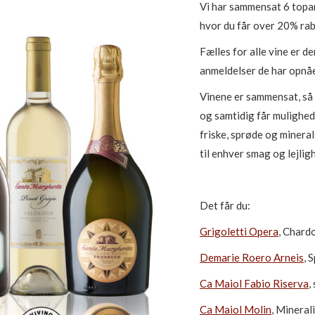
Vi har sammensat 6 topan
hvor du får over 20% rab
Fælles for alle vine er d
anmeldelser de har opnåe
Vinene er sammensat, så 
og samtidig får mulighed 
friske, sprøde og mineral
til enhver smag og lejli
Det får du:
Grigoletti Opera
, Chard
Demarie Roero Arneis
, 
Ca Maiol Fabio Riserva
,
Ca Maiol Molin
, Mineral