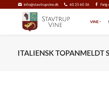
info@stavtrupvine.dk
60 25 60 36
Følg 
VINE
VINE
ITALIENSK TOPANMELDT