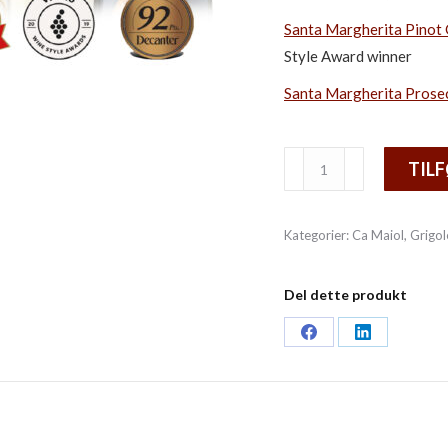
Santa Margherita Pinot 
Style Award winner
Santa Margherita Prose
Italiensk
TILF
topanmeldt
smagekasse
Kategorier:
Ca Maiol
,
Grigol
antal
Del dette produkt
Share
Share
on
on
Facebook
LinkedIn