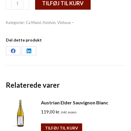
Fabio
TILFØJ TIL KURV
Contato,
Lugana
Kategorier:
Ca Maiol
,
Hvidvin
,
Vinhuse
D.O.P.
antal
Del dette produkt
Share
Share
on
on
Facebook
LinkedIn
Relaterede varer
Austrian Elder Sauvignon Blanc
119,00
kr.
Inkl. moms
TILFØJ TIL KURV