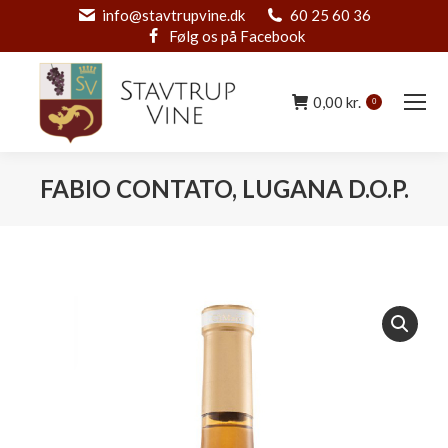
info@stavtrupvine.dk
60 25 60 36
Følg os på Facebook
0,00
kr.
0
FABIO CONTATO, LUGANA D.O.P.
You are here: