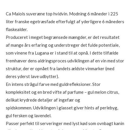
Ca Maiols suveræne top hvidvin. Modning 6 måneder i 225
liter franske egetræsfade efterfulgt af yderligere 6 måneders
flaskealder.
Produceret i meget begrænsede mængder, er det resultatet
af mange års erfaring og understreger det fulde potentiale,
som vinene fra Lugana er i stand til at opnå. I dette tilfælde
fremhæver dens aldringsproces udviklingen af ​​en vin med stor
struktur, der er opnået fra landets ældste vinmarker (med
deres yderst lave udbytter).
En intens strågul farve med guldrefleksioner. Stor
kompleksitet og en bred vifte af parfume – gul melon citrus,
delikat krydrede detaljer af ingefær og
spidskommen. Udviklingen i glasset giver hints af perlebyg,
gul fersken og lavendel.
Passer perfekt til
serveringer med lyst kød som ovnbagt kanin