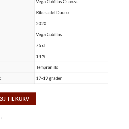
Vega Cubillas Crianza
Ribera del Duoro
2020
Vega Cubillas
75 cl
14 %
Tempranillo
:
17-19 grader
ØJ TIL KURV