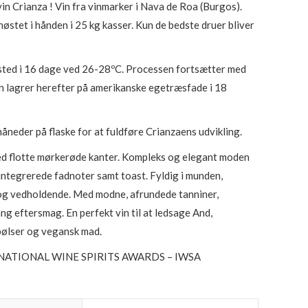
in Crianza ! Vin fra vinmarker i Nava de Roa (Burgos).
høstet i hånden i 25 kg kasser. Kun de bedste druer bliver
sted i 16 dage ved 26-28ºC. Processen fortsætter med
n lagrer herefter på amerikanske egetræsfade i 18
åneder på flaske for at fuldføre Crianzaens udvikling.
 flotte mørkerøde kanter. Kompleks og elegant moden
integrerede fadnoter samt toast. Fyldig i munden,
 og vedholdende. Med modne, afrundede tanniner,
ang eftersmag. En perfekt vin til at ledsage And,
 pølser og vegansk mad.
ATIONAL WINE SPIRITS AWARDS – IWSA