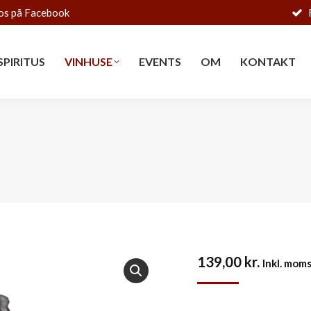
os på Facebook
SPIRITUS
VINHUSE
EVENTS
OM
KONTAKT
SPIRITUS
VINHUSE
EVENTS
OM
KONTAKT
139,00
kr.
Inkl. mom