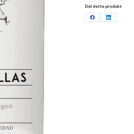
Del dette produkt
Share
Share
on
on
Facebook
LinkedIn