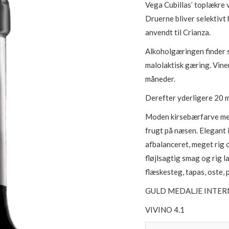
Vega Cubillas’ toplækre v
Druerne bliver selektivt 
anvendt til Crianza.
Alkoholgæringen finder 
malolaktisk gæring. Vine
måneder.
Derefter yderligere 20 m
Moden kirsebærfarve med
frugt på næsen. Elegant 
afbalanceret, meget rig
fløjlsagtig smag og rig l
flæskesteg, tapas, oste,
GULD MEDALJE INTERN
VIVINO 4.1