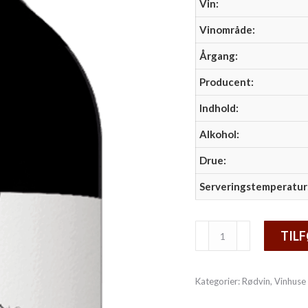
Vin:
Vinområde:
Årgang:
Producent:
Indhold:
Alkohol:
Drue:
Serveringstemperatur
Vega
TILF
Cubillas
Crianza
Kategorier:
Rødvin
,
Vinhuse
antal