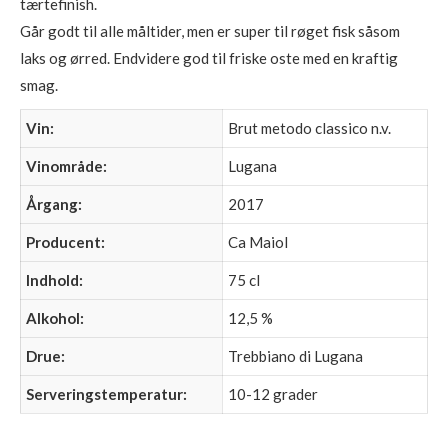
tærtefinish.
Går godt til alle måltider, men er super til røget fisk såsom
laks og ørred. Endvidere god til friske oste med en kraftig
smag.
Vin:
Brut metodo classico n.v.
Vinområde:
Lugana
Årgang:
2017
Producent:
Ca Maiol
Indhold:
75 cl
Alkohol:
12,5 %
Drue:
Trebbiano di Lugana
Serveringstemperatur:
10-12 grader