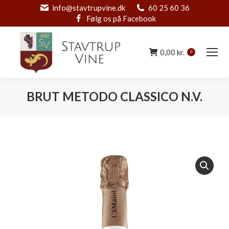
info@stavtrupvine.dk
60 25 60 36
Følg os på Facebook
0,00
kr.
0
BRUT METODO CLASSICO N.V.
You are here: