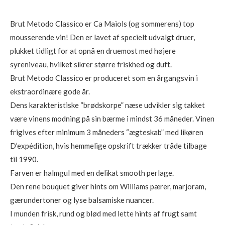
Brut Metodo Classico er Ca Maiols (og sommerens) top
mousserende vin! Den er lavet af specielt udvalgt druer,
plukket tidligt for at opnå en druemost med højere
syreniveau, hvilket sikrer større friskhed og duft.
Brut Metodo Classico er produceret som en årgangsvin i
ekstraordinære gode år.
Dens karakteristiske “brødskorpe” næse udvikler sig takket
være vinens modning på sin bærme i mindst 36 måneder. Vinen
frigives efter minimum 3 måneders “ægteskab” med likøren
D’expédition, hvis hemmelige opskrift trækker tråde tilbage
til 1990.
Farven er halmgul med en delikat smooth perlage.
Den rene bouquet giver hints om Williams pærer, marjoram,
gærundertoner og lyse balsamiske nuancer.
I munden frisk, rund og blød med lette hints af frugt samt