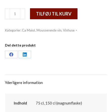
Brut
TILFØJ TIL KURV
metodo
classico
Kategorier:
Ca Maiol
,
Mousserende vin
,
Vinhuse
n.v.
antal
Del dette produkt
Share
Share
on
on
Facebook
LinkedIn
Yderligere information
Indhold
75 cl, 150 cl (magnumflaske)