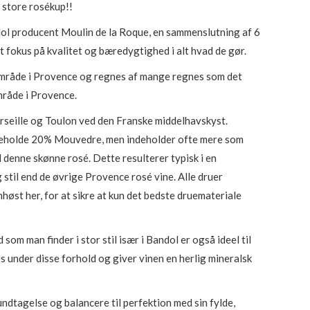
store rosékup!!
er:
r..
475,00 kr..
ol producent Moulin de la Roque, en sammenslutning af 6
t fokus på kvalitet og bæredygtighed i alt hvad de gør.
område i Provence og regnes af mange regnes som det
mråde i Provence.
rseille og Toulon ved den Franske middelhavskyst.
ndeholde 20% Mouvedre, men indeholder ofte mere som
 denne skønne rosé. Dette resulterer typisk i en
 stil end de øvrige Provence rosé vine. Alle druer
høst her, for at sikre at kun det bedste druemateriale
som man finder i stor stil især i Bandol er også ideel til
 under disse forhold og giver vinen en herlig mineralsk
 undtagelse og balancere til perfektion med sin fylde,