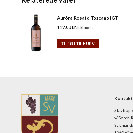
Auròra Rosato Toscano IGT
119,00
kr.
Inkl. moms
TILFØJ TIL KURV
Kontakt
Stavtrup 
v/ Søren 
Salamande
8260 Viby