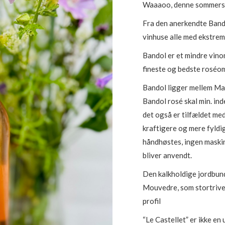
Waaaoo, denne sommers 
var:
800,00 k
Fra den anerkendte Band
vinhuse alle med ekstrem
Bandol er et mindre vin
fineste og bedste roséo
Bandol ligger mellem Ma
Bandol rosé skal min. i
det også er tilfældet med
kraftigere og mere fyldig
håndhøstes, ingen maskin
bliver anvendt.
Den kalkholdige jordbund 
Mouvedre, som stortrives
profil
“Le Castellet” er ikke en