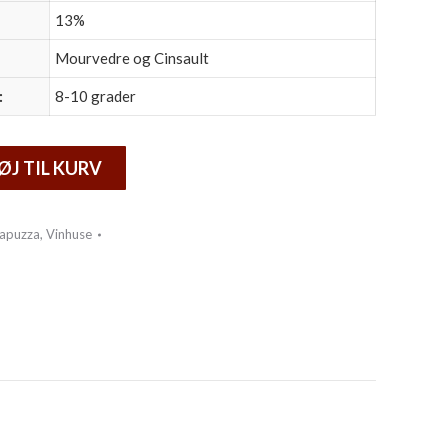
13%
Mourvedre og Cinsault
:
8-10 grader
ØJ TIL KURV
Capuzza
,
Vinhuse