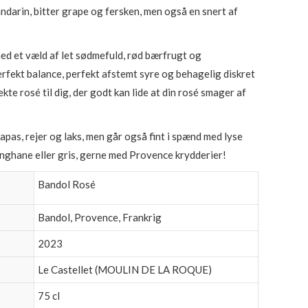
ndarin, bitter grape og fersken, men også en snert af
med et væld af let sødmefuld, rød bærfrugt og
erfekt balance, perfekt afstemt syre og behagelig diskret
kte rosé til dig, der godt kan lide at din rosé smager af
apas, rejer og laks, men går også fint i spænd med lyse
, unghane eller gris, gerne med Provence krydderier!
Bandol Rosé
Bandol, Provence, Frankrig
2023
Le Castellet (MOULIN DE LA ROQUE)
75 cl