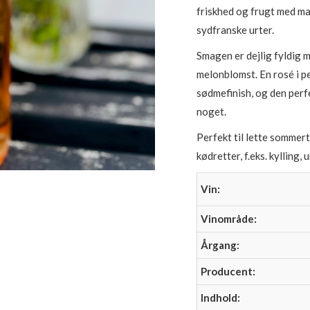
friskhed og frugt med ma
sydfranske urter.
Smagen er dejlig fyldig 
melonblomst. En rosé i p
sødmefinish, og den perfe
noget.
Perfekt til lette sommert
kødretter, f.eks. kylling
Vin:
Vinområde:
Årgang:
Producent:
Indhold: