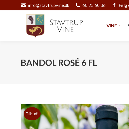
info@stavtrupvine.dk
60 25 60 36
Følg 
VINE
VINE
BANDOL ROSÉ 6 FL
Tilbud!