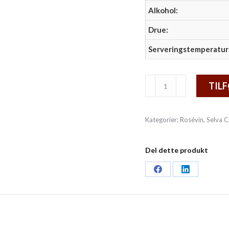
Alkohol:
Drue:
Serveringstemperatur
Bandol
TILF
Rosé
6
Kategorier:
Rosévin
,
Selva 
fl
antal
Del dette produkt
Share
Share
on
on
Facebook
LinkedIn