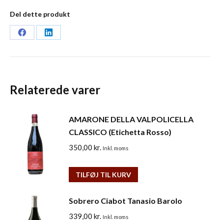
Del dette produkt
Share
Share
on
on
Facebook
LinkedIn
Relaterede varer
AMARONE DELLA VALPOLICELLA
CLASSICO (Etichetta Rosso)
350,00
kr.
Inkl. moms
TILFØJ TIL KURV
Sobrero Ciabot Tanasio Barolo
339,00
kr.
Inkl. moms