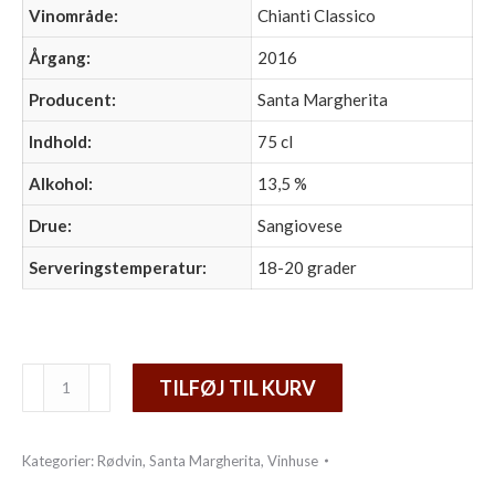
Vinområde:
Chianti Classico
Årgang:
2016
Producent:
Santa Margherita
Indhold:
75 cl
Alkohol:
13,5 %
Drue:
Sangiovese
Serveringstemperatur:
18-20 grader
Chianti
TILFØJ TIL KURV
Classico
DOCG
Kategorier:
Rødvin
,
Santa Margherita
,
Vinhuse
antal