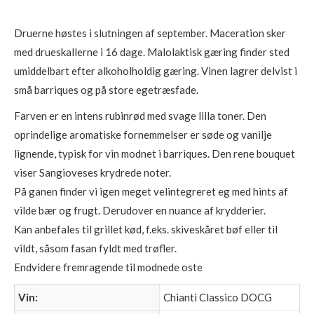
Druerne høstes i slutningen af ​​september. Maceration sker
med drueskallerne i 16 dage.
Malolaktisk gæring finder sted
umiddelbart efter alkoholholdig gæring.
Vinen lagrer delvist i
små barriques og på store egetræsfade.
Farven er en intens rubinrød med svage lilla toner. Den
oprindelige
aromatiske fornemmelser er søde og vanilje
lignende, typisk for vin modnet
i barriques. Den rene bouquet
viser Sangioveses
krydrede noter.
På ganen finder vi igen meget velintegreret eg med hints af
vilde bær og frugt. Derudover
en nuance af krydderier.
Kan anbefales til grillet kød, f.eks. skiveskåret bøf eller til
vildt, såsom fasan fyldt med trøfler.
Endvidere fremragende til modnede oste
Vin:
Chianti Classico DOCG