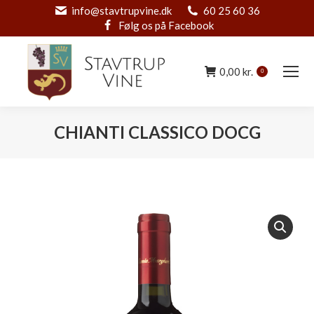
info@stavtrupvine.dk
60 25 60 36
Følg os på Facebook
0,00
kr.
0
CHIANTI CLASSICO DOCG
You are here: