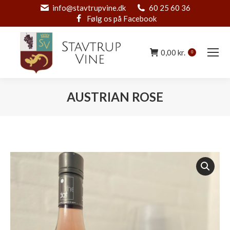
info@stavtrupvine.dk
60 25 60 36
Følg os på Facebook
0,00
kr.
0
AUSTRIAN ROSE
You are here: