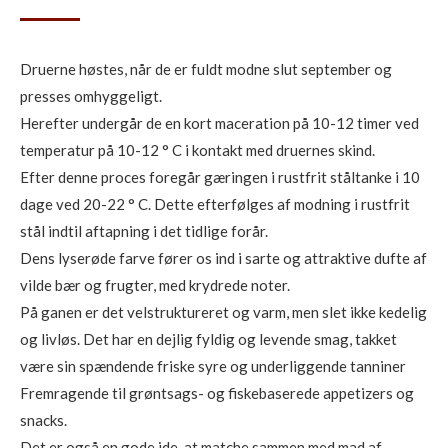
Druerne høstes, når de er fuldt modne slut september og
presses omhyggeligt.
Herefter undergår de en kort maceration på 10-12 timer ved
temperatur på 10-12 ° C i kontakt med druernes skind.
Efter denne proces foregår gæringen i rustfrit ståltanke i 10
dage ved 20-22 ° C. Dette efterfølges af modning i rustfrit
stål indtil aftapning i det tidlige forår.
Dens lyserøde farve fører os ind i sarte og attraktive dufte af
vilde bær og frugter, med krydrede noter.
På ganen er det velstruktureret og varm, men slet ikke kedelig
og livløs. Det har en dejlig fyldig og levende smag, takket
være sin spændende friske syre og underliggende tanniner
Fremragende til grøntsags- og fiskebaserede appetizers og
snacks.
Det er også en gode ide, at matche sammen med mad af