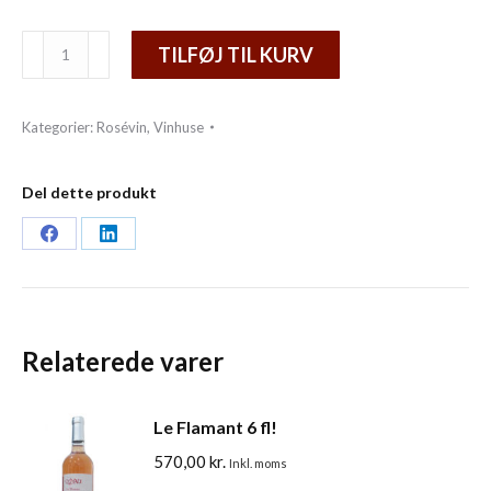
Austrian
TILFØJ TIL KURV
Rose
antal
Kategorier:
Rosévin
,
Vinhuse
Del dette produkt
Share
Share
on
on
Facebook
LinkedIn
Relaterede varer
Le Flamant 6 fl!
570,00
kr.
Inkl. moms